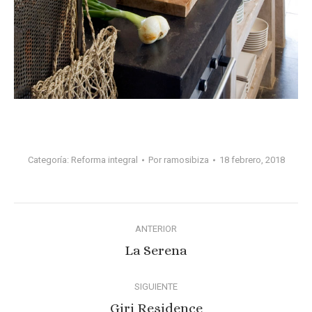
Categoría:
Reforma integral
Por
ramosibiza
18 febrero, 2018
Navegación
ANTERIOR
entre
Proyecto
La Serena
anterior
proyectos
SIGUIENTE
Proyecto
Giri Residence